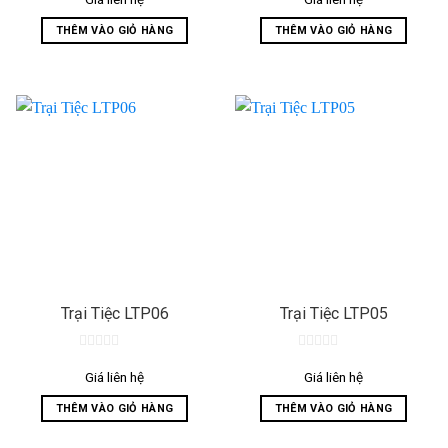
of
of
5
5
THÊM VÀO GIỎ HÀNG
THÊM VÀO GIỎ HÀNG
Trại Tiệc LTP06
Trại Tiệc LTP05
0
0
out
out
Giá liên hệ
Giá liên hệ
of
of
5
5
THÊM VÀO GIỎ HÀNG
THÊM VÀO GIỎ HÀNG