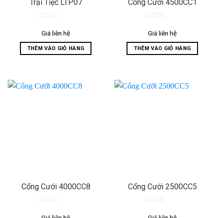
Trại Tiệc LTP07
Cổng Cưới 4500CC1
0
0
out
out
Giá liên hệ
Giá liên hệ
of
of
5
5
THÊM VÀO GIỎ HÀNG
THÊM VÀO GIỎ HÀNG
Cổng Cưới 4000CC8
Cổng Cưới 2500CC5
0
0
out
out
Giá liên hệ
Giá liên hệ