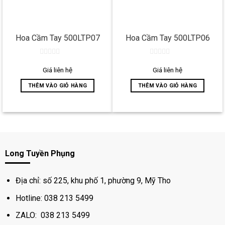
Hoa Cầm Tay 500LTP07
Hoa Cầm Tay 500LTP06
0
0
out
out
Giá liên hệ
Giá liên hệ
of
of
5
5
THÊM VÀO GIỎ HÀNG
THÊM VÀO GIỎ HÀNG
Long Tuyền Phụng
Địa chỉ: số 225, khu phố 1, phường 9, Mỹ Tho
Hotline: 038 213 5499
ZALO: 038 213 5499