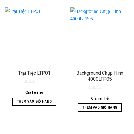
Trại Tiệc LTP01
Background Chụp Hình
4000LTP05
0
out
Giá liên hệ
0
of
out
Giá liên hệ
5
THÊM VÀO GIỎ HÀNG
of
5
THÊM VÀO GIỎ HÀNG