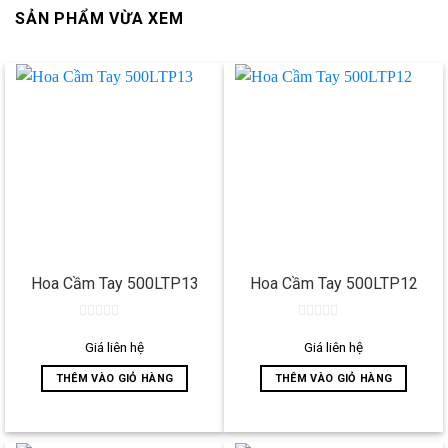
SẢN PHẨM VỪA XEM
Hoa Cầm Tay 500LTP13
Hoa Cầm Tay 500LTP12
0
0
out
out
Giá liên hệ
Giá liên hệ
of
of
5
5
THÊM VÀO GIỎ HÀNG
THÊM VÀO GIỎ HÀNG