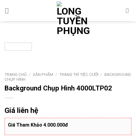
Chuyển
đến
nội
dung
TRANG CHỦ
/
SẢN PHẨM
/
TRANG TRÍ TIỆC CƯỚI
/
BACKGROUND
CHỤP HÌNH
Background Chụp Hình 4000LTP02
Giá liên hệ
Giá Tham Khảo 4.000.000đ