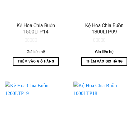
Kệ Hoa Chia Buồn
Kệ Hoa Chia Buồn
1500LTP14
1800LTP09
0
0
out
out
Giá liên hệ
Giá liên hệ
of
of
5
5
THÊM VÀO GIỎ HÀNG
THÊM VÀO GIỎ HÀNG