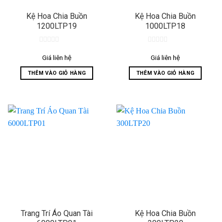
Kệ Hoa Chia Buồn
Kệ Hoa Chia Buồn
1200LTP19
1000LTP18
0
0
out
out
Giá liên hệ
Giá liên hệ
of
of
5
5
THÊM VÀO GIỎ HÀNG
THÊM VÀO GIỎ HÀNG
Trang Trí Áo Quan Tài
Kệ Hoa Chia Buồn