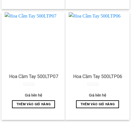
Hoa Cầm Tay 500LTP07
Hoa Cầm Tay 500LTP06
0
0
out
out
Giá liên hệ
Giá liên hệ
of
of
5
5
THÊM VÀO GIỎ HÀNG
THÊM VÀO GIỎ HÀNG