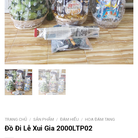
TRANG CHỦ
/
SẢN PHẨM
/
ĐÁM HIẾU
/
HOA ĐÁM TANG
Đồ Đi Lễ Xui Gia 2000LTP02