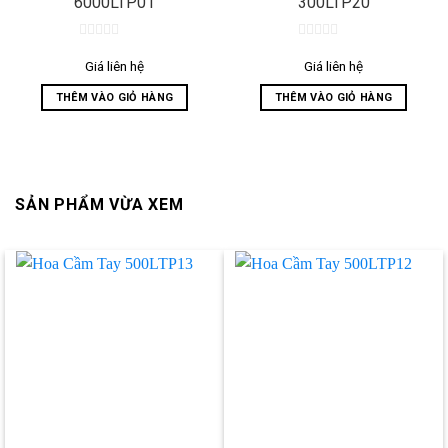
6000LTP01
300LTP20
0
0
out
out
Giá liên hệ
Giá liên hệ
of
of
5
5
THÊM VÀO GIỎ HÀNG
THÊM VÀO GIỎ HÀNG
SẢN PHẨM VỪA XEM