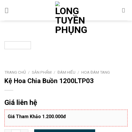
Chuyển
đến
nội
dung
TRANG CHỦ
/
SẢN PHẨM
/
ĐÁM HIẾU
/
HOA ĐÁM TANG
Kệ Hoa Chia Buồn 1200LTP03
Giá liên hệ
Giá Tham Khảo 1.200.000đ