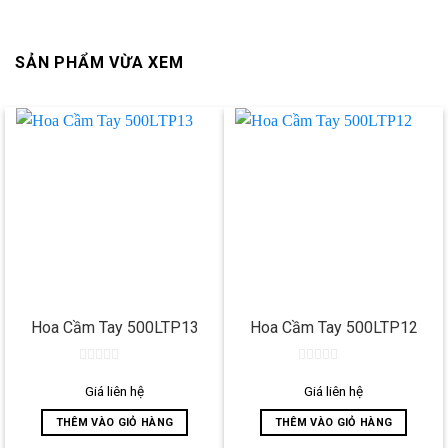
SẢN PHẨM VỪA XEM
Hoa Cầm Tay 500LTP13
Hoa Cầm Tay 500LTP12
0
0
out
out
Giá liên hệ
Giá liên hệ
of
of
5
5
THÊM VÀO GIỎ HÀNG
THÊM VÀO GIỎ HÀNG