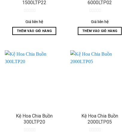
1500LTP22
6000LTP02
0
0
out
out
Giá liên hệ
Giá liên hệ
of
of
5
5
THÊM VÀO GIỎ HÀNG
THÊM VÀO GIỎ HÀNG
Kệ Hoa Chia Buồn
Kệ Hoa Chia Buồn
300LTP20
2000LTP05