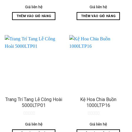
0
0
out
out
Giá liên hệ
Giá liên hệ
of
of
5
5
THÊM VÀO GIỎ HÀNG
THÊM VÀO GIỎ HÀNG
Trang Trí Tang Lễ Công Hoài
Kệ Hoa Chia Buồn
5000LTP01
1000LTP16
0
0
out
out
Giá liên hệ
Giá liên hệ
of
of
5
5