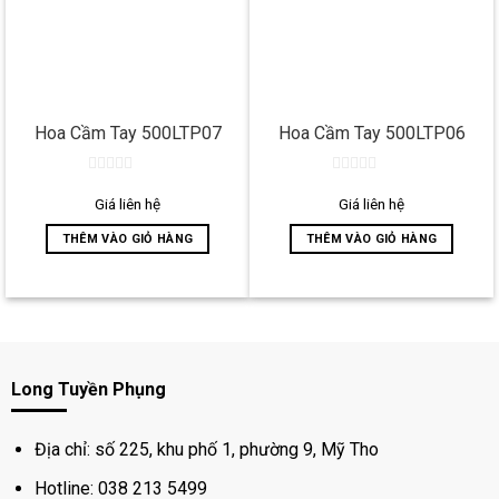
Hoa Cầm Tay 500LTP07
Hoa Cầm Tay 500LTP06
0
0
out
out
Giá liên hệ
Giá liên hệ
of
of
5
5
THÊM VÀO GIỎ HÀNG
THÊM VÀO GIỎ HÀNG
Long Tuyền Phụng
Địa chỉ: số 225, khu phố 1, phường 9, Mỹ Tho
Hotline: 038 213 5499