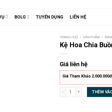
VỤ
BOLG
TUYỂN DỤNG
LIÊN HỆ
TRANG CHỦ
/
SẢN PHẨM
/
ĐÁM
Kệ Hoa Chia Bu
Giá liên hệ
Giá Tham Khảo 2.000.000đ
Kệ Hoa Chia Buồn 2000LTP11 
THÊM VÀO