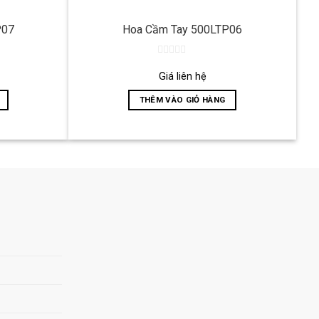
P07
Hoa Cầm Tay 500LTP06
0
out
Giá liên hệ
of
5
THÊM VÀO GIỎ HÀNG