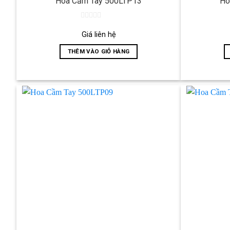
Hoa Cầm Tay 500LTP13
Ho
0
out
Giá liên hệ
of
5
THÊM VÀO GIỎ HÀNG