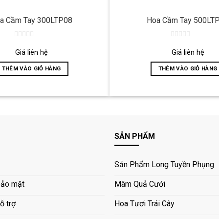
a Cầm Tay 300LTP08
Hoa Cầm Tay 500LT
0
0
out
out
Giá liên hệ
Giá liên hệ
of
of
5
5
THÊM VÀO GIỎ HÀNG
THÊM VÀO GIỎ HÀNG
SẢN PHẨM
Sản Phẩm Long Tuyền Phụng
bảo mật
Mâm Quả Cưới
ỗ trợ
Hoa Tươi Trái Cây