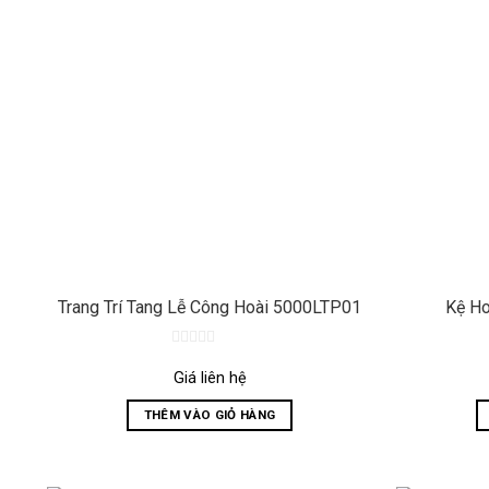
Trang Trí Tang Lễ Công Hoài 5000LTP01
Kệ Ho
0
out
Giá liên hệ
of
5
THÊM VÀO GIỎ HÀNG