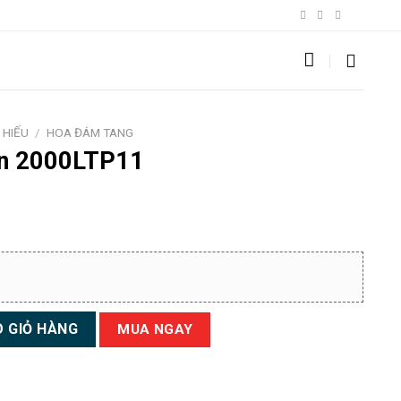
 HIẾU
/
HOA ĐÁM TANG
ồn 2000LTP11
số lượng
 GIỎ HÀNG
MUA NGAY