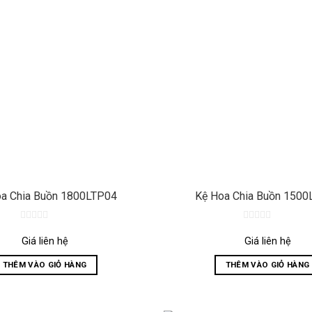
a Chia Buồn 1800LTP04
Kệ Hoa Chia Buồn 1500
0
0
out
out
Giá liên hệ
Giá liên hệ
of
of
5
5
THÊM VÀO GIỎ HÀNG
THÊM VÀO GIỎ HÀNG