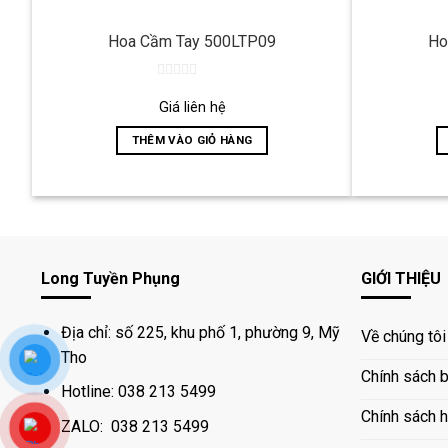
Hoa Cầm Tay 500LTP09
Ho
0
out
Giá liên hệ
of
5
THÊM VÀO GIỎ HÀNG
Long Tuyền Phụng
GIỚI THIỆU
Địa chỉ: số 225, khu phố 1, phường 9, Mỹ
Về chúng tôi
Tho
Chính sách 
Hotline: 038 213 5499
Chính sách h
ZALO: 038 213 5499