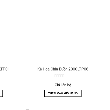
LTP01
Kệ Hoa Chia Buồn 2000LTP08
0
out
Giá liên hệ
of
5
THÊM VÀO GIỎ HÀNG