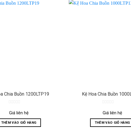
a Chia Buồn 1200LTP19
Kệ Hoa Chia Buồn 1000
0
0
out
out
Giá liên hệ
Giá liên hệ
of
of
5
5
THÊM VÀO GIỎ HÀNG
THÊM VÀO GIỎ HÀNG