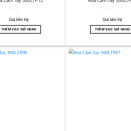
a Cầm Tay 500LTP12
Hoa Cầm Tay 500LT
0
0
out
out
Giá liên hệ
Giá liên hệ
of
of
5
5
THÊM VÀO GIỎ HÀNG
THÊM VÀO GIỎ HÀNG