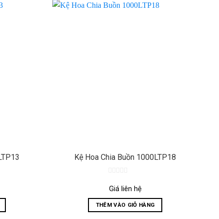
LTP13
Kệ Hoa Chia Buồn 1000LTP18
0
out
Giá liên hệ
of
5
THÊM VÀO GIỎ HÀNG