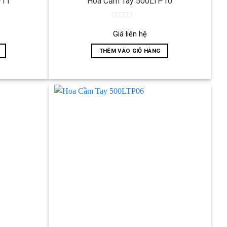
P11
Hoa Cầm Tay 500LTP10
0
out
Giá liên hệ
of
5
THÊM VÀO GIỎ HÀNG