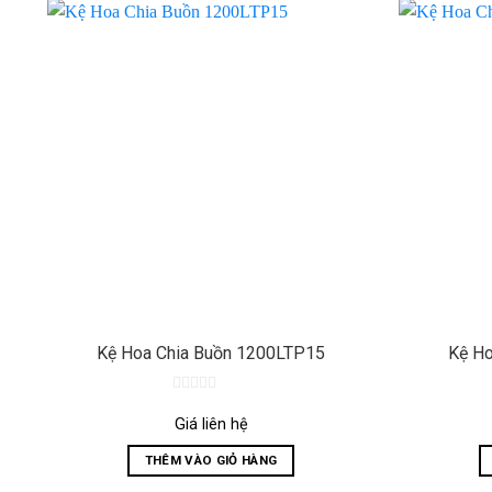
Kệ Hoa Chia Buồn 1200LTP15
Kệ Ho
0
out
Giá liên hệ
of
5
THÊM VÀO GIỎ HÀNG