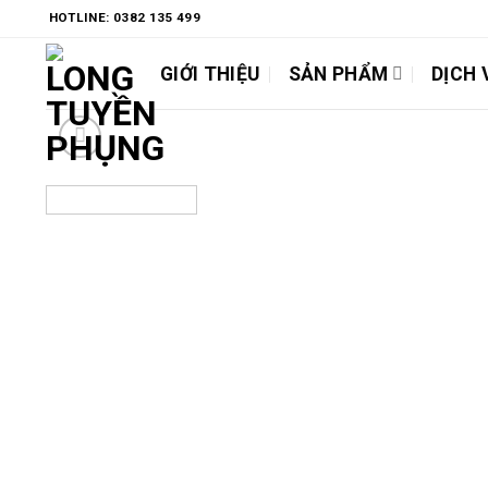
Chuyển
HOTLINE: 0382 135 499
đến
nội
GIỚI THIỆU
SẢN PHẨM
DỊCH 
dung