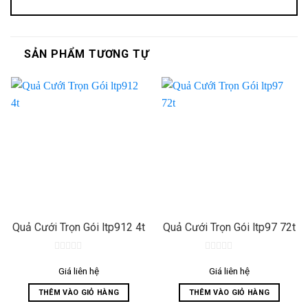
SẢN PHẨM TƯƠNG TỰ
Quả Cưới Trọn Gói ltp912 4t
Quả Cưới Trọn Gói ltp97 72t
0
0
out
out
Giá liên hệ
Giá liên hệ
of
of
5
5
THÊM VÀO GIỎ HÀNG
THÊM VÀO GIỎ HÀNG