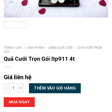
TRANG CHỦ
/
SẢN PHẨM
/
MÂM QUẢ CƯỚI
/
QUẢ CƯỚI TRỌN
GÓI
Quả Cưới Trọn Gói ltp911 4t
Giá liên hệ
Quả Cưới Trọn Gói ltp911 4t số lượng
THÊM VÀO GIỎ HÀNG
MUA NGAY