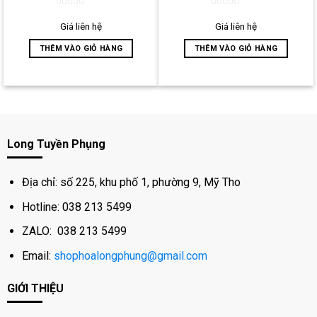
0
0
out
out
Giá liên hệ
Giá liên hệ
of
of
5
5
THÊM VÀO GIỎ HÀNG
THÊM VÀO GIỎ HÀNG
Long Tuyền Phụng
Địa chỉ: số 225, khu phố 1, phường 9, Mỹ Tho
Hotline: 038 213 5499
ZALO: 038 213 5499
Email:
shophoalongphung@gmail.com
GIỚI THIỆU