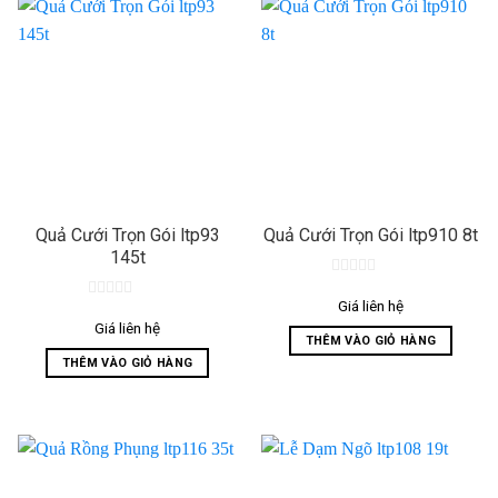
có
nhiều
biến
thể.
Các
tùy
chọn
có
thể
được
Quả Cưới Trọn Gói ltp93
Quả Cưới Trọn Gói ltp910 8t
chọn
145t
trên
0
trang
out
Giá liên hệ
0
sản
of
out
Giá liên hệ
5
phẩm
THÊM VÀO GIỎ HÀNG
of
5
THÊM VÀO GIỎ HÀNG