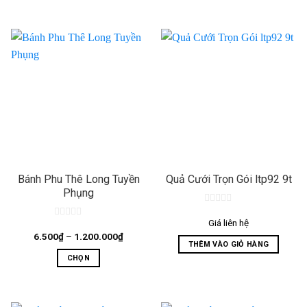
Bánh Phu Thê Long Tuyền
Quả Cưới Trọn Gói ltp92 9t
Phụng
0
out
Giá liên hệ
0
of
out
Khoảng
6.500
₫
–
1.200.000
₫
5
giá:
THÊM VÀO GIỎ HÀNG
of
từ
5
CHỌN
6.500₫
đến
Sản
1.200.000₫
phẩm
này