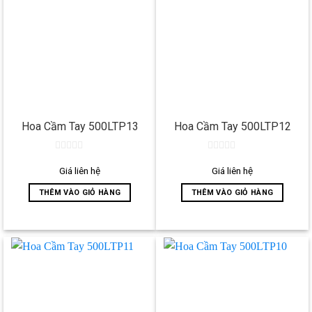
Hoa Cầm Tay 500LTP13
Hoa Cầm Tay 500LTP12
0
0
out
out
Giá liên hệ
Giá liên hệ
of
of
5
5
THÊM VÀO GIỎ HÀNG
THÊM VÀO GIỎ HÀNG