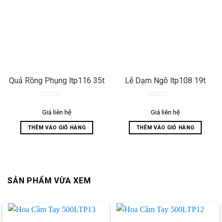
Quả Rồng Phụng ltp116 35t
Lễ Dạm Ngõ ltp108 19t
0
0
out
out
Giá liên hệ
Giá liên hệ
of
of
5
5
THÊM VÀO GIỎ HÀNG
THÊM VÀO GIỎ HÀNG
SẢN PHẨM VỪA XEM