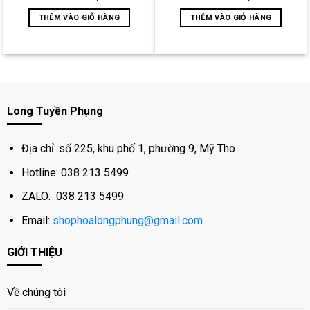
of
of
5
5
THÊM VÀO GIỎ HÀNG
THÊM VÀO GIỎ HÀNG
Long Tuyền Phụng
Địa chỉ: số 225, khu phố 1, phường 9, Mỹ Tho
Hotline: 038 213 5499
ZALO: 038 213 5499
Email:
shophoalongphung@gmail.com
GIỚI THIỆU
Về chúng tôi