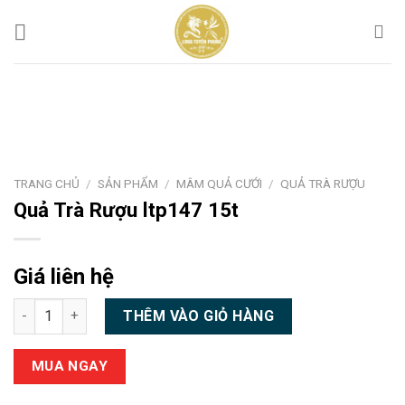
Chuyển
đến
nội
dung
TRANG CHỦ
/
SẢN PHẨM
/
MÂM QUẢ CƯỚI
/
QUẢ TRÀ RƯỢU
Quả Trà Rượu ltp147 15t
Giá liên hệ
Quả Trà Rượu ltp147 15t số lượng
THÊM VÀO GIỎ HÀNG
MUA NGAY