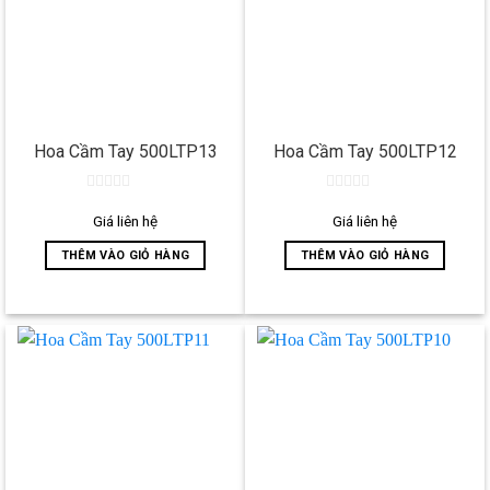
Hoa Cầm Tay 500LTP13
Hoa Cầm Tay 500LTP12
0
0
out
out
Giá liên hệ
Giá liên hệ
of
of
5
5
THÊM VÀO GIỎ HÀNG
THÊM VÀO GIỎ HÀNG