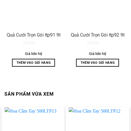
Quả Cưới Trọn Gói ltp91 9t
Quả Cưới Trọn Gói ltp92 9t
0
0
out
out
Giá liên hệ
Giá liên hệ
of
of
5
5
THÊM VÀO GIỎ HÀNG
THÊM VÀO GIỎ HÀNG
SẢN PHẨM VỪA XEM