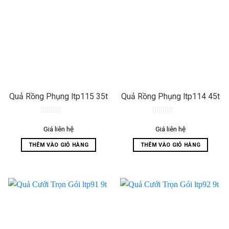
Quả Rồng Phụng ltp115 35t
Quả Rồng Phụng ltp114 45t
0
0
out
out
Giá liên hệ
Giá liên hệ
of
of
5
5
THÊM VÀO GIỎ HÀNG
THÊM VÀO GIỎ HÀNG