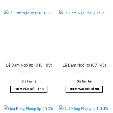
Lễ Dạm Ngõ ltp1010 185t
Lễ Dạm Ngõ ltp107 145t
0
0
out
out
Giá liên hệ
Giá liên hệ
of
of
5
5
THÊM VÀO GIỎ HÀNG
THÊM VÀO GIỎ HÀNG