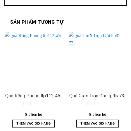
SẢN PHẨM TƯƠNG TỰ
Quả Rồng Phụng ltp112 45t
Quả Cưới Trọn Gói ltp95 73t
0
0
out
out
Giá liên hệ
Giá liên hệ
of
of
5
5
THÊM VÀO GIỎ HÀNG
THÊM VÀO GIỎ HÀNG