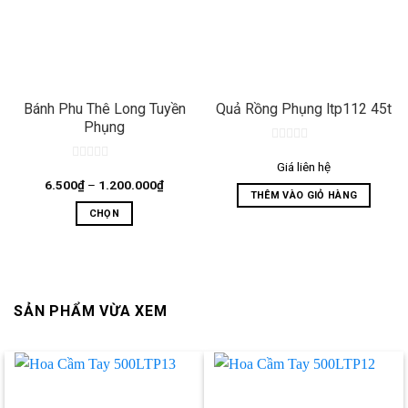
Bánh Phu Thê Long Tuyền
Quả Rồng Phụng ltp112 45t
Phụng
0
out
Giá liên hệ
0
of
out
Khoảng
6.500
₫
–
1.200.000
₫
5
giá:
THÊM VÀO GIỎ HÀNG
of
từ
5
CHỌN
6.500₫
đến
Sản
1.200.000₫
phẩm
này
có
SẢN PHẨM VỪA XEM
nhiều
biến
thể.
Các
tùy
chọn