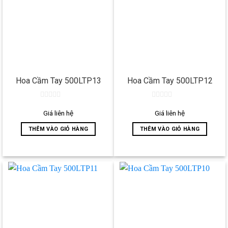
có
thể
được
chọn
trên
trang
sản
Hoa Cầm Tay 500LTP13
Hoa Cầm Tay 500LTP12
phẩm
0
0
out
out
Giá liên hệ
Giá liên hệ
of
of
5
5
THÊM VÀO GIỎ HÀNG
THÊM VÀO GIỎ HÀNG