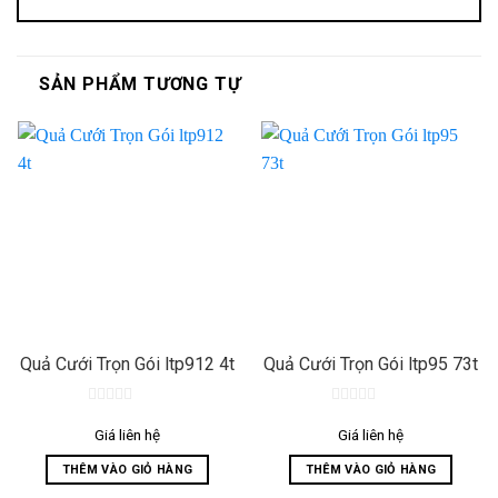
SẢN PHẨM TƯƠNG TỰ
Quả Cưới Trọn Gói ltp912 4t
Quả Cưới Trọn Gói ltp95 73t
0
0
out
out
Giá liên hệ
Giá liên hệ
of
of
5
5
THÊM VÀO GIỎ HÀNG
THÊM VÀO GIỎ HÀNG