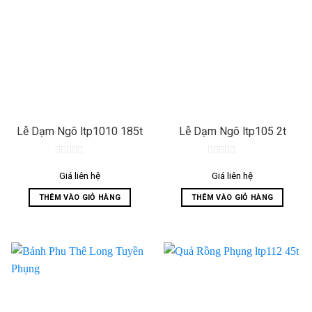
Lễ Dạm Ngõ ltp1010 185t
Lễ Dạm Ngõ ltp105 2t
0
0
out
out
Giá liên hệ
Giá liên hệ
of
of
5
5
THÊM VÀO GIỎ HÀNG
THÊM VÀO GIỎ HÀNG