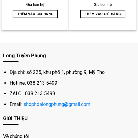
out
out
Giá liên hệ
Giá liên hệ
of
of
5
5
THÊM VÀO GIỎ HÀNG
THÊM VÀO GIỎ HÀNG
Long Tuyền Phụng
Địa chỉ: số 225, khu phố 1, phường 9, Mỹ Tho
Hotline: 038 213 5499
ZALO: 038 213 5499
Email:
shophoalongphung@gmail.com
GIỚI THIỆU
Về chúng tôi