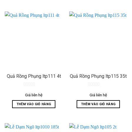
Quả Rồng Phụng ltp111 4t
Quả Rồng Phụng ltp115 35t
0
0
out
out
Giá liên hệ
Giá liên hệ
of
of
5
5
THÊM VÀO GIỎ HÀNG
THÊM VÀO GIỎ HÀNG