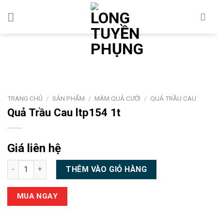
Chuyển
đến
nội
dung
TRANG CHỦ
/
SẢN PHẨM
/
MÂM QUẢ CƯỚI
/
QUẢ TRẦU CAU
Quả Trầu Cau ltp154 1t
Giá liên hệ
Quả Trầu Cau ltp154 1t số lượng
THÊM VÀO GIỎ HÀNG
MUA NGAY