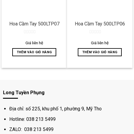
Hoa Cầm Tay 500LTP07
Hoa Cầm Tay 500LTP06
0
0
out
out
Giá liên hệ
Giá liên hệ
of
of
5
5
THÊM VÀO GIỎ HÀNG
THÊM VÀO GIỎ HÀNG
Long Tuyền Phụng
Địa chỉ: số 225, khu phố 1, phường 9, Mỹ Tho
Hotline: 038 213 5499
ZALO: 038 213 5499