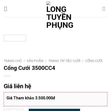
Chuyển
đến
nội
dung
TRANG CHỦ
/
SẢN PHẨM
/
TRANG TRÍ TIỆC CƯỚI
/
CỔNG CƯỚI
Cổng Cưới 3500CC4
Giá liên hệ
Giá Tham khảo 3.500.000đ