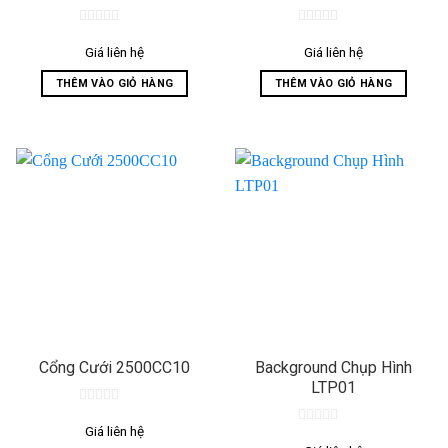
0
0
out
out
Giá liên hệ
Giá liên hệ
of
of
5
5
THÊM VÀO GIỎ HÀNG
THÊM VÀO GIỎ HÀNG
Cổng Cưới 2500CC10
Background Chụp Hình
LTP01
0
out
Giá liên hệ
0
of