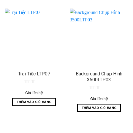
Trại Tiệc LTP07
Background Chụp Hình
3500LTP03
0
out
Giá liên hệ
0
of
out
Giá liên hệ
5
THÊM VÀO GIỎ HÀNG
of
5
THÊM VÀO GIỎ HÀNG