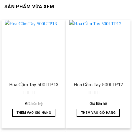
SẢN PHẨM VỪA XEM
Hoa Cầm Tay 500LTP13
Hoa Cầm Tay 500LTP12
0
0
out
out
Giá liên hệ
Giá liên hệ
of
of
5
5
THÊM VÀO GIỎ HÀNG
THÊM VÀO GIỎ HÀNG