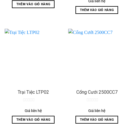
out
Giá liên hệ
5
THÊM VÀO GIỎ HÀNG
of
5
THÊM VÀO GIỎ HÀNG
Trại Tiệc LTP02
Cổng Cưới 2500CC7
0
0
out
out
Giá liên hệ
Giá liên hệ
of
of
5
5
THÊM VÀO GIỎ HÀNG
THÊM VÀO GIỎ HÀNG