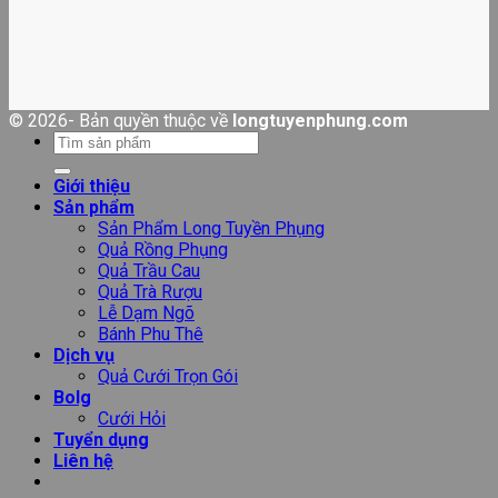
© 2026- Bản quyền thuộc về
longtuyenphung.com
Tìm
kiếm:
Giới thiệu
Sản phẩm
Sản Phẩm Long Tuyền Phụng
Quả Rồng Phụng
Quả Trầu Cau
Quả Trà Rượu
Lễ Dạm Ngõ
Bánh Phu Thê
Dịch vụ
Quả Cưới Trọn Gói
Bolg
Cưới Hỏi
Tuyển dụng
Liên hệ