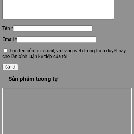
Tên
*
Email
*
Lưu tên của tôi, email, và trang web trong trình duyệt này
cho lần bình luận kế tiếp của tôi.
Sản phẩm tương tự