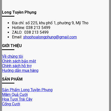
Long Tuyền Phụng
Địa chỉ: số 225, khu phố 1, phường 9, Mỹ Tho
Hotline: 038 213 5499
ZALO: 038 213 5499
Email:
shophoalongphung@gmail.com
GIỚI THIỆU
Về chúng tôi
Chính sách bảo mật
Chính sách hỗ trợ
Hướng dẫn mua hàng
SẢN PHẨM
Sản Phẩm Long Tuyền Phụng
Mâm Quả Cưới
Hoa Tươi Trái Cây
Cổng Cưới