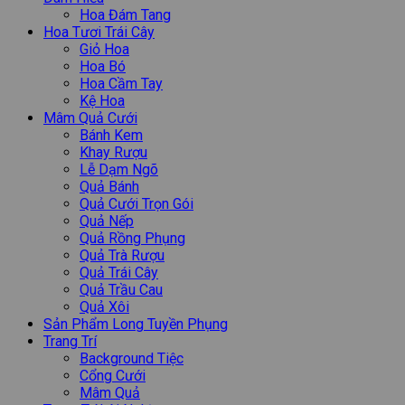
Hoa Đám Tang
Hoa Tươi Trái Cây
Giỏ Hoa
Hoa Bó
Hoa Cầm Tay
Kệ Hoa
Mâm Quả Cưới
Bánh Kem
Khay Rượu
Lễ Dạm Ngõ
Quả Bánh
Quả Cưới Trọn Gói
Quả Nếp
Quả Rồng Phụng
Quả Trà Rượu
Quả Trái Cây
Quả Trầu Cau
Quả Xôi
Sản Phẩm Long Tuyền Phụng
Trang Trí
Background Tiệc
Cổng Cưới
Mâm Quả