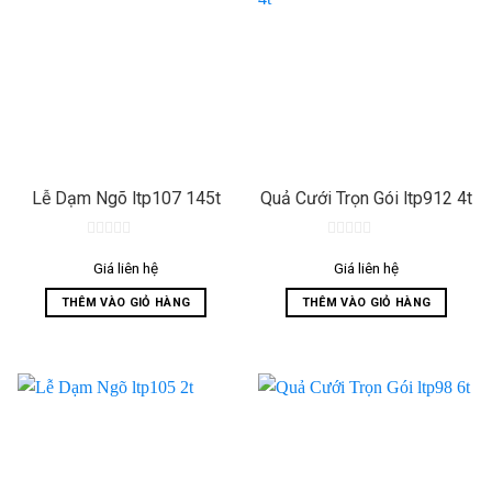
Lễ Dạm Ngõ ltp107 145t
Quả Cưới Trọn Gói ltp912 4t
0
0
out
out
Giá liên hệ
Giá liên hệ
of
of
5
5
THÊM VÀO GIỎ HÀNG
THÊM VÀO GIỎ HÀNG