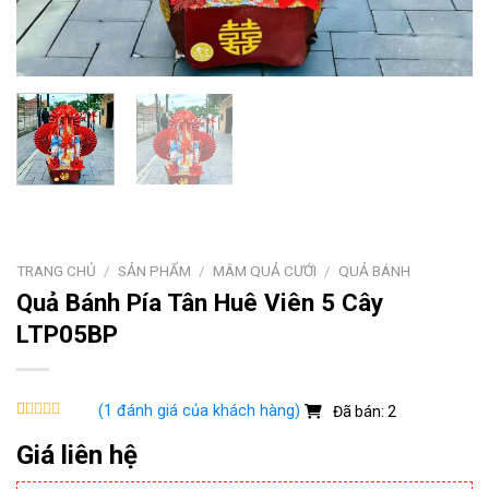
TRANG CHỦ
/
SẢN PHẨM
/
MÂM QUẢ CƯỚI
/
QUẢ BÁNH
Quả Bánh Pía Tân Huê Viên 5 Cây
LTP05BP
(
1
đánh giá của khách hàng)
Đã bán: 2
5.00
1
trên 5
dựa trên
Giá liên hệ
đánh giá