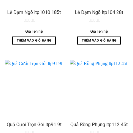
Lễ Dạm Ngõ ltp1010 185t
Lễ Dạm Ngõ ltp104 28t
0
0
out
out
Giá liên hệ
Giá liên hệ
of
of
5
5
THÊM VÀO GIỎ HÀNG
THÊM VÀO GIỎ HÀNG
Quả Cưới Trọn Gói ltp91 9t
Quả Rồng Phụng ltp112 45t