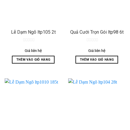
Lễ Dạm Ngõ ltp105 2t
Quả Cưới Trọn Gói ltp98 6t
0
0
out
out
Giá liên hệ
Giá liên hệ
of
of
5
5
THÊM VÀO GIỎ HÀNG
THÊM VÀO GIỎ HÀNG