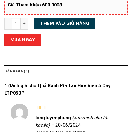
Giá Tham Khảo 600.000đ
Quả Bánh Pía Tân Huê Viên 5 Cây LTP05BP số lượng
THÊM VÀO GIỎ HÀNG
MUA NGAY
ĐÁNH GIÁ (1)
1 đánh giá cho
Quả Bánh Pía Tân Huê Viên 5 Cây
LTP05BP
Được xếp
longtuyenphung
(xác minh chủ tài
hạng
5
5
sao
khoản)
–
20/06/2024