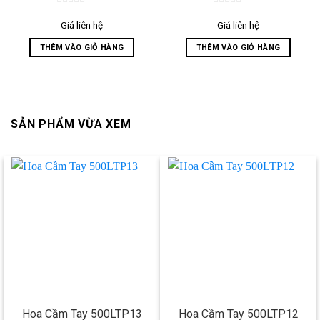
0
0
out
out
Giá liên hệ
Giá liên hệ
of
of
5
5
THÊM VÀO GIỎ HÀNG
THÊM VÀO GIỎ HÀNG
SẢN PHẨM VỪA XEM
Hoa Cầm Tay 500LTP13
Hoa Cầm Tay 500LTP12