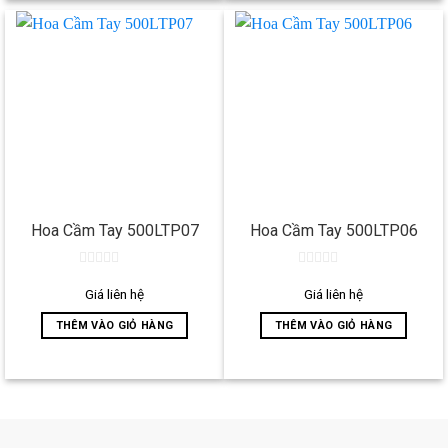
Hoa Cầm Tay 500LTP07
Hoa Cầm Tay 500LTP06
0
0
out
out
Giá liên hệ
Giá liên hệ
of
of
5
5
THÊM VÀO GIỎ HÀNG
THÊM VÀO GIỎ HÀNG