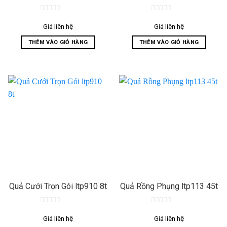
0
0
out
out
Giá liên hệ
Giá liên hệ
of
of
5
5
THÊM VÀO GIỎ HÀNG
THÊM VÀO GIỎ HÀNG
Quả Cưới Trọn Gói ltp910 8t
Quả Rồng Phụng ltp113 45t
0
0
out
out
Giá liên hệ
Giá liên hệ
of
of