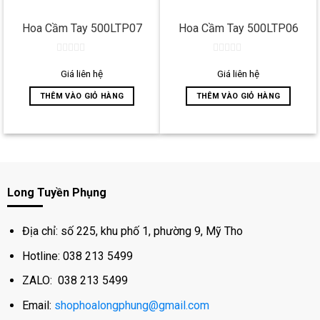
Hoa Cầm Tay 500LTP07
Hoa Cầm Tay 500LTP06
0
0
out
out
Giá liên hệ
Giá liên hệ
of
of
5
5
THÊM VÀO GIỎ HÀNG
THÊM VÀO GIỎ HÀNG
Long Tuyền Phụng
Địa chỉ: số 225, khu phố 1, phường 9, Mỹ Tho
Hotline: 038 213 5499
ZALO: 038 213 5499
Email:
shophoalongphung@gmail.com