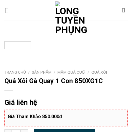
Chuyển
đến
nội
dung
TRANG CHỦ
/
SẢN PHẨM
/
MÂM QUẢ CƯỚI
/
QUẢ XÔI
Quả Xôi Gà Quay 1 Con 850XG1C
Giá liên hệ
Giá Tham Khảo 850.000đ