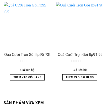
Quả Cưới Trọn Gói ltp95 73t
Quả Cưới Trọn Gói ltp91 9t
0
0
out
out
Giá liên hệ
Giá liên hệ
of
of
5
5
THÊM VÀO GIỎ HÀNG
THÊM VÀO GIỎ HÀNG
SẢN PHẨM VỪA XEM